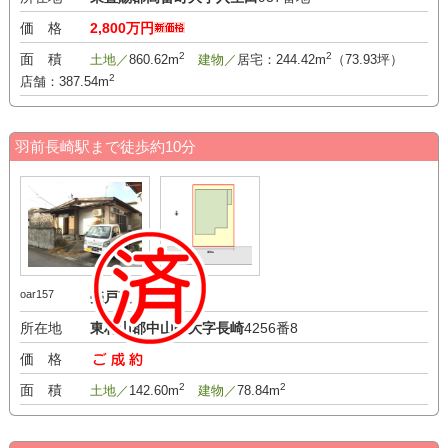
価 格
2,800万円
2
2
面 積
土地／
860.62m
建物／
居宅：244.42m
（73.93坪）
2
店舗：387.54m
羽前長崎駅まで徒歩約10分
oar157
売戸建
所在地
東村山郡中山町大字長崎
4256番8
価 格
-万円
2
2
面 積
土地／
142.60m
建物／
78.84m