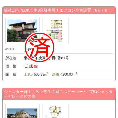
築後13年7LDK！車8台駐車可！エアコン全室設置（8台）!!
oar174
売戸建
所在地
東根市中央東2丁目
6番81号
価 格
-万円
2
2
面 積
土地／
505.99m
建物／
200.00m
シェルター施工、広々芝生の庭！ホビールーム･電動シャッタ
ーガレージ付の家