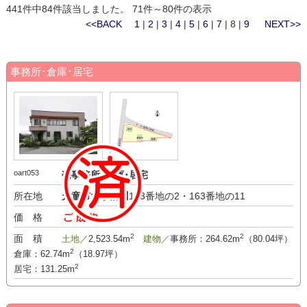
441件中84件該当しました。 71件～80件の表示
<<BACK
1
|
2
|
3
|
4
|
5
|
6
|
7
| 8 |
9
NEXT>>
事務所･倉庫･居宅
oart053
売事務所･倉庫･居宅
所在地
天童市大字乱川
163番地の2・163番地の11
価 格
-万円
2
2
面 積
土地／
2,523.54m
建物／
事務所：264.62m
（80.04坪）
2
倉庫：62.74m
（18.97坪）
2
居宅：131.25m