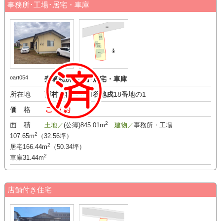
事務所･工場･居宅・車庫
oart054
売事務所･工場･居宅・車庫
所在地
西村山郡河北町谷地戌
18番地の1
価 格
-万円
2
面 積
土地／
(公簿)845.01m
建物／
事務所・工場
2
107.65m
（32.56坪）
2
居宅166.44m
（50.34坪）
2
車庫31.44m
店舗付き住宅