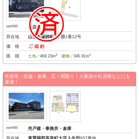
oart060
売店舗・居宅
所在地
山形市薬師町2丁目
1番12号
価 格
-万円
2
2
面 積
土地／
469.23m
建物／
345.91m
売居宅・店舗・倉庫。広々間取り！大家族や社員寮などにも
最適！
oart065
売戸建・事務所・倉庫
所在地
東置賜郡高畠町大字入生田
937番地