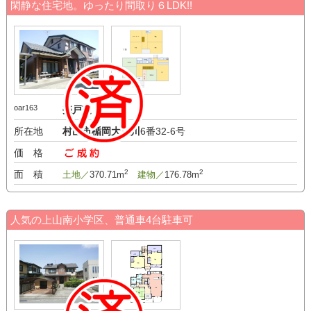
閑静な住宅地。ゆったり間取り６LDK!!
oar163
売戸建
所在地
村山市楯岡大沢川
6番32-6号
価 格
-万円
2
2
面 積
土地／
370.71m
建物／
176.78m
人気の上山南小学区、普通車4台駐車可