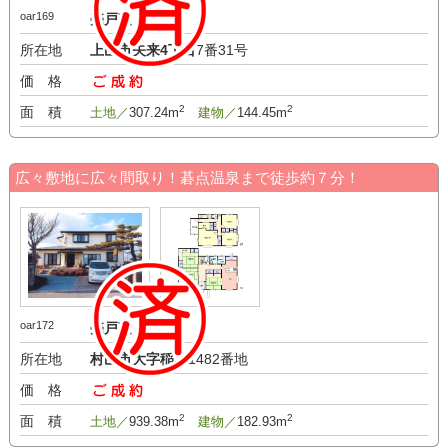
oar169
売戸建
所在地
上山市矢来4丁目
7番31号
価 格
-万円
2
2
面 積
土地／
307.24m
建物／
144.45m
広々敷地に広々間取り！碁点温泉まで徒歩約７分！
oar172
売戸建
所在地
村山市大字稲下
1482番地
価 格
-万円
2
2
面 積
土地／
939.38m
建物／
182.93m