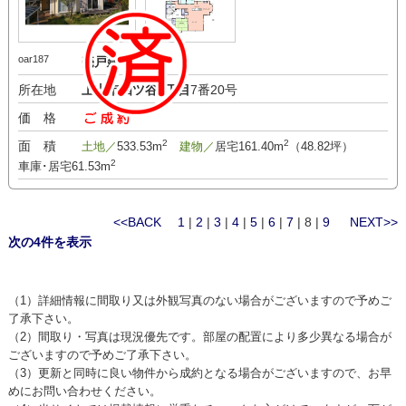
oar187
売戸建
所在地
上山市四ツ谷1丁目
7番20号
価 格
-万円
2
2
面 積
土地／
533.53m
建物／
居宅161.40m
（48.82坪）
2
車庫･居宅61.53m
<<BACK
1
|
2
|
3
|
4
|
5
|
6
|
7
| 8 |
9
NEXT>>
次の4件を表示
（1）詳細情報に間取り又は外観写真のない場合がございますので予めご
了承下さい。
（2）間取り・写真は現況優先です。部屋の配置により多少異なる場合が
ございますので予めご了承下さい。
（3）更新と同時に良い物件から成約となる場合がございますので、お早
めにお問い合わせください。