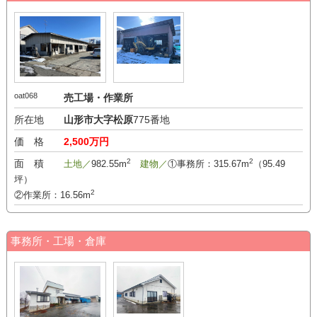
oat068
売工場・作業所
所在地
山形市大字松原
775番地
価 格
2,500万円
2
2
面 積
土地／
982.55m
建物／
①事務所：315.67m
（95.49
坪）
2
②作業所：16.56m
事務所・工場・倉庫