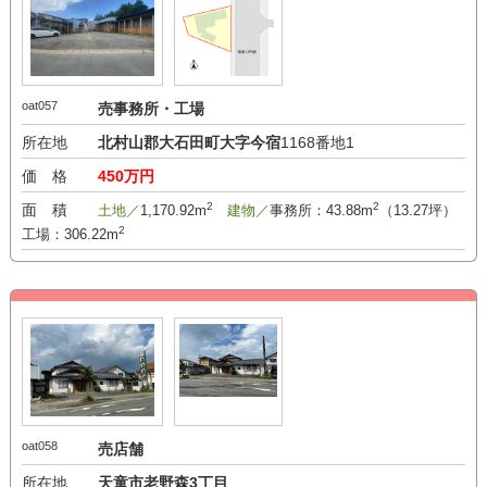
oat057
売事務所・工場
所在地
北村山郡大石田町大字今宿
1168番地1
価 格
450万円
2
2
面 積
土地／
1,170.92m
建物／
事務所：43.88m
（13.27坪）
2
工場：306.22m
oat058
売店舗
所在地
天童市老野森3丁目