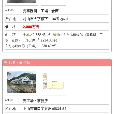
oat069
売事務所・工場・倉庫
所在地
村山市大字稲下
1104番地の1
価 格
2,000万円
2
面 積
土地／
2,882.43m
建物／
主たる建物①（事務所・工
2
場・倉庫）：710.10m
（214.80坪）
2
主たる建物②（工場）：238.49m
売工場・事務所
oat061
売工場・事務所
所在地
上山市川口字五反田
834番1