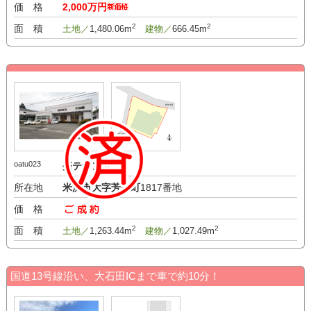
価 格
2,000万円
2
2
面 積
土地／
1,480.06m
建物／
666.45m
oatu023
売テナント
所在地
米沢市大字芳泉町
1817番地
価 格
－万円
2
2
面 積
土地／
1,263.44m
建物／
1,027.49m
国道13号線沿い、大石田ICまで車で約10分！