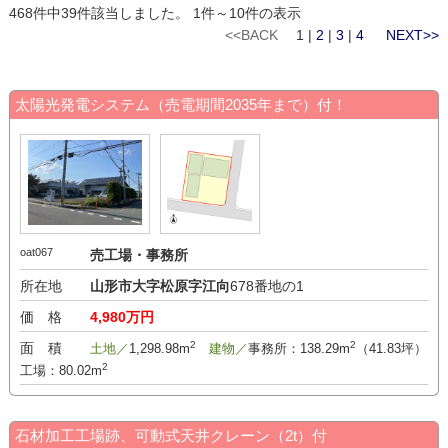
468件中39件該当しました。 1件～10件の表示
<<BACK
1 |
2
|
3
|
4
NEXT>>
太陽光発電システム（売電期間2035年まで）付！
oat067
売工場・事務所
所在地
山形市大字松原字江向
678番地の1
価 格
4,980万円
2
2
面 積
土地／
1,298.98m
建物／
事務所：138.29m
（41.83坪）
2
工場：80.02m
石材加工工場跡、可動式天井クレーン（2t）付