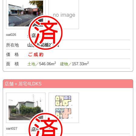
oat026
売店舗・居宅
所在地
山形市花楯2丁目
価 格
-万円
2
2
面 積
土地／
546.06m
建物／
157.33m
店舗＋居宅4LDKS
oart027
売店舗・居宅