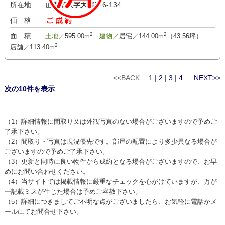
所在地
山形市大字大森
576-134
価 格
-万円
2
2
面 積
土地／
595.00m
建物／
居宅／144.00m
（43.56坪）
2
店舗／113.40m
<<BACK
1 |
2
|
3
|
4
NEXT>>
次の10件を表示
（1）詳細情報に間取り又は外観写真のない場合がございますので予めご
了承下さい。
（2）間取り・写真は現況優先です。部屋の配置により多少異なる場合が
ございますので予めご了承下さい。
（3）更新と同時に良い物件から成約となる場合がございますので、お早
めにお問い合わせください。
（4）当サイトでは掲載情報に厳重なチェックを心がけていますが、万が
一記載ミスが生じた場合は予めご容赦下さい。
（5）詳細につきましてご不明な点がございましたら、お気軽に電話かメ
ールにてお問合せ下さい。