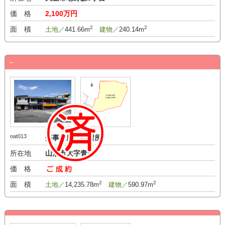
価 格
2,100万円
2
2
面 積
土地／
441.66m
建物／
240.14m
－
oat013
売事務所・教習所
所在地
山形市大字青野
価 格
－万円
2
2
面 積
土地／
14,235.78m
建物／
590.97m