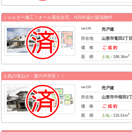
シェルター施工！オール電化住宅、H25年築の築浅物件
oar149
売戸建
所在地
山形市篭田2丁
価 格
-万円
2
面 積
土地／
198.36m
人気の滝山小・第六中学区！！
oar150
売戸建
所在地
山形市中桜田2
価 格
-万円
2
面 積
土地／
216.61m