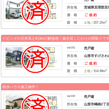
所在地
宮城県亘理郡亘
価 格
-万円
2
面 積
土地／
207.25m
リビングの天井高さ約3mの解放感！施主様こだわりの間取りで
oar161
売戸建
所在地
山形市すげさわ
価 格
1,180万円
2
面 積
土地／
314.99m
積水ハウス施工物件！
oar164
売戸建
所在地
山形市嶋南2丁