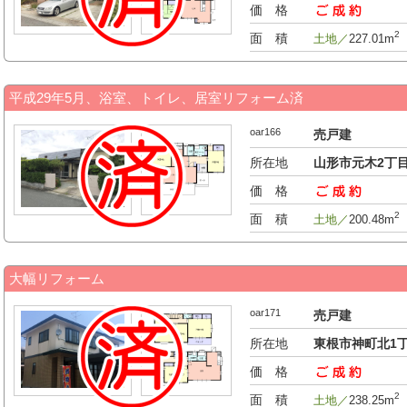
価 格
-万円
2
面 積
土地／
227.01m
平成29年5月、浴室、トイレ、居室リフォーム済
oar166
売戸建
所在地
山形市元木2丁
価 格
-万円
2
面 積
土地／
200.48m
大幅リフォーム
oar171
売戸建
所在地
東根市神町北1
価 格
-万円
2
面 積
土地／
238.25m