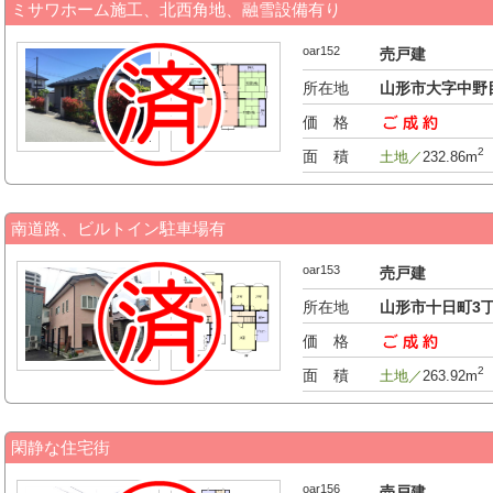
ミサワホーム施工、北西角地、融雪設備有り
oar152
売戸建
所在地
山形市大字中野
価 格
-万円
2
面 積
土地／
232.86m
南道路、ビルトイン駐車場有
oar153
売戸建
所在地
山形市十日町3
価 格
-万円
2
面 積
土地／
263.92m
閑静な住宅街
oar156
売戸建