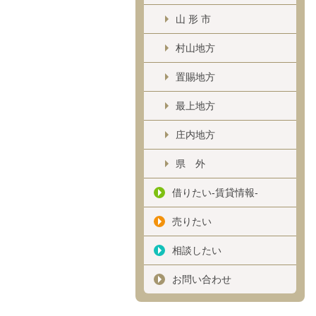
山 形 市
村山地方
置賜地方
最上地方
庄内地方
県 外
借りたい-賃貸情報-
売りたい
相談したい
お問い合わせ