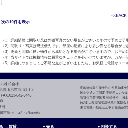
<<BACK
次の10件を表示
（1）詳細情報に間取り又は外観写真のない場合がございますので予めご了
（2）間取り・写真は現況優先です。部屋の配置により多少異なる場合がご
（3）更新と同時に良い物件から成約となる場合がございますので、お早め
（4）当サイトでは掲載情報に厳重なチェックを心がけていますが、万が一
（5）詳細につきましてご不明な点がございましたら、お気軽に電話かメー
ーム株式会社
宅地建物取引業免許山形県知事免許(1
 山形県山形市白山1-1-3
国土交通大臣認定 不動産コンサルテ
 FAX.023-642-5446
賃貸住宅管理業者 登録番号 国土
00
(公社)山形県宅地建物取引業協会
祭日
東北地区不動産公正取引協議会加
対応可能です・2月・3月は無休）
る -賃貸-
▼売る
▼相談する