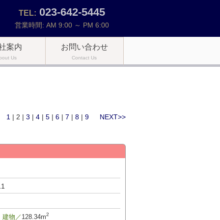
023-642-5445
TEL:
営業時間: AM 9:00 ～ PM 6:00
社案内
お問い合わせ
bout Us
Contact Us
1
| 2 |
3
|
4
|
5
|
6
|
7
|
8
|
9
NEXT>>
11
2
建物／
128.34m