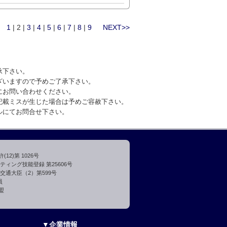
1
| 2 |
3
|
4
|
5
|
6
|
7
|
8
|
9
NEXT>>
承下さい。
ざいますので予めご了承下さい。
にお問い合わせください。
記載ミスが生じた場合は予めご容赦下さい。
ルにてお問合せ下さい。
2)第 1026号
ィング技能登録 第25606号
交通大臣（2）第599号
員
盟
▼企業情報