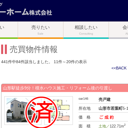
い
売りたい
相談したい
会
Sale
Consulting
A
売買物件情報
441件中84件該当しました。 11件～20件の表示
<<BACK
山形駅徒歩9分！積水ハウス施工・リフォーム後の引渡し
oar146
売戸建
所在地
山形市若葉町
5-
価 格
-万円
2
面 積
土地／
122.71m