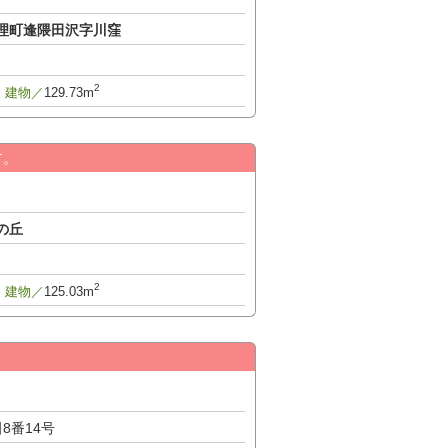
理町逢隈田沢字川窪
2
建物／
129.73m
す。
の丘
2
建物／
125.03m
目
8番14号