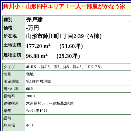
鈴川小・山形四中エリア！一人一部屋がかなう家
売戸建
種別
（
-万円
価格
山形市鈴川町1丁目2-39（A棟）
所在地
2
土地面積
177.20 m
（53.60坪）
2
建物面積
96.88 m
（29.30坪）
タイプ
4LDK
（洋7.5、洋5、洋5、洋4.5、LDK17.5）
地目
宅地
用途地域
第1種住居地域
建ぺい率
60％
容積率
200％
建物構造
木造長尺カラー鋼板葺2階建
築年
令和4年10月
設備
駐車場
有り