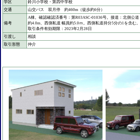
学区
鈴川小学校・第四中学校
交通
山交バス 双月停 約460m（徒歩約6分）
A棟。確認確認済番号：第R03ASC-01036号。接道：北側公道
備考
約4.0m、西側私道 幅員約5.0ｍ。西側私道持分5分の1を含む
取引条件有効期限：2023年2月28日
引渡し
相談
取引形態
仲介